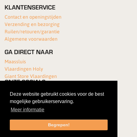
KLANTENSERVICE
Contact en openingstijden
Verzending en bezorging
Ruilen/retouren/garantie
Algemene voorwaarden
GA DIRECT NAAR
Maassluis
Vlaardingen Holy
Giant Store Vlaardingen
ONZE SOCIALS
Deze website gebruikt cookies voor de best
mogelijke gebruikerservaring.
Meer informatie
Begrepen!
Copyright 2026 Van Kortenhof Fietsen
|
Gebruiksovereenkomst
|
Privacybeleid