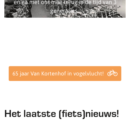
en ga met ons mee terug in de tijd van 3
generaties.
65 jaar Van Kortenhof in vogelvlucht!
Het laatste (fiets)nieuws!