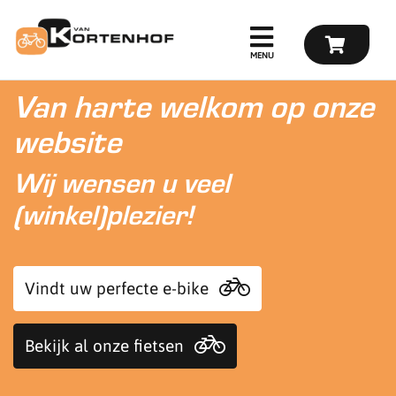
Van harte welkom op onze
website
Wij wensen u veel
(winkel)plezier!
Vindt uw perfecte e-bike
Bekijk al onze fietsen