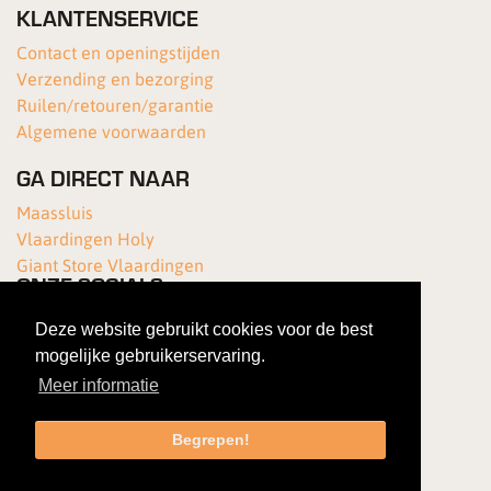
KLANTENSERVICE
Contact en openingstijden
Verzending en bezorging
Ruilen/retouren/garantie
Algemene voorwaarden
GA DIRECT NAAR
Maassluis
Vlaardingen Holy
Giant Store Vlaardingen
ONZE SOCIALS
Deze website gebruikt cookies voor de best
mogelijke gebruikerservaring.
Meer informatie
Begrepen!
Copyright 2026 Van Kortenhof Fietsen
|
Gebruiksovereenkomst
|
Privacybeleid