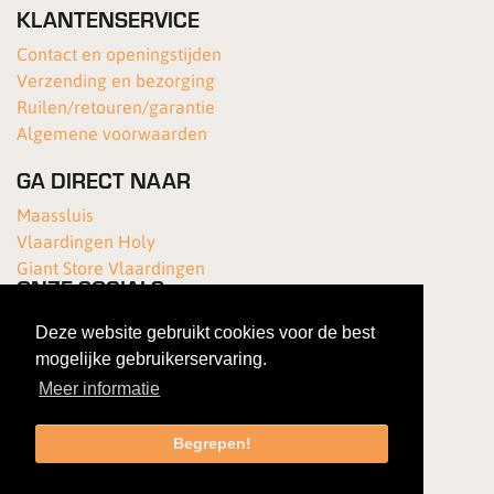
KLANTENSERVICE
Contact en openingstijden
Verzending en bezorging
Ruilen/retouren/garantie
Algemene voorwaarden
GA DIRECT NAAR
Maassluis
Vlaardingen Holy
Giant Store Vlaardingen
ONZE SOCIALS
Deze website gebruikt cookies voor de best
mogelijke gebruikerservaring.
Meer informatie
Begrepen!
Copyright 2026 Van Kortenhof Fietsen
|
Gebruiksovereenkomst
|
Privacybeleid