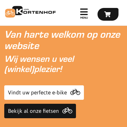
Van harte welkom op onze
website
Wij wensen u veel
(winkel)plezier!
Vindt uw perfecte e-bike
Bekijk al onze fietsen