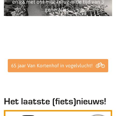
en ga met ons mee terug in de tijd van 3
generaties.
65 jaar Van Kortenhof in vogelvlucht!
Het laatste (fiets)nieuws!