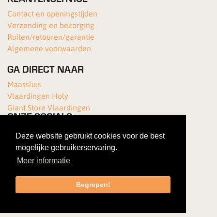
Contact en openingstijden
Verzending en bezorging
Ruilen/retouren/garantie
Algemene voorwaarden
GA DIRECT NAAR
Maassluis
Vlaardingen Holy
Giant Store Vlaardingen
ONZE SOCIALS
Deze website gebruikt cookies voor de best
mogelijke gebruikerservaring.
Meer informatie
Begrepen!
Copyright 2026 Van Kortenhof Fietsen
|
Gebruiksovereenkomst
|
Privacybeleid