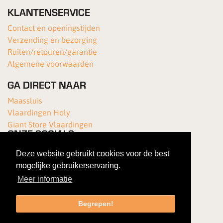
KLANTENSERVICE
Contact en openingstijden
Verzending en bezorging
Ruilen/retouren/garantie
Algemene voorwaarden
GA DIRECT NAAR
Maassluis
Vlaardingen Holy
Giant Store Vlaardingen
ONZE SOCIALS
Deze website gebruikt cookies voor de best
mogelijke gebruikerservaring.
Meer informatie
Begrepen!
Copyright 2026 Van Kortenhof Fietsen
|
Gebruiksovereenkomst
|
Privacybeleid