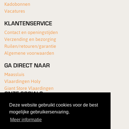
Kadobonnen
Vacatures
KLANTENSERVICE
Contact en openingstijden
Verzending en bezorging
Ruilen/retouren/garantie
Algemene voorwaarden
GA DIRECT NAAR
Maassluis
Vlaardingen Holy
Giant Store Vlaardingen
ONZE SOCIALS
Deze website gebruikt cookies voor de best
mogelijke gebruikerservaring.
Meer informatie