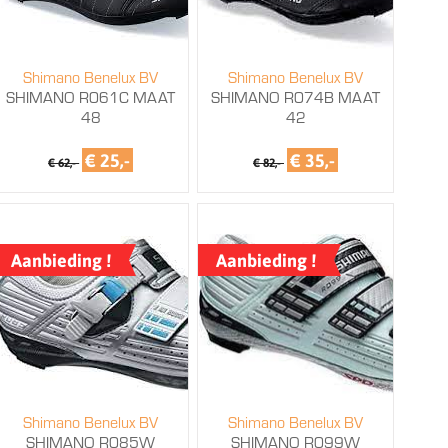
Shimano Benelux BV
Shimano Benelux BV
SHIMANO R061C MAAT
SHIMANO R074B MAAT
48
42
€ 25,-
€ 35,-
€ 62,-
€ 82,-
Aanbieding !
Aanbieding !
Shimano Benelux BV
Shimano Benelux BV
SHIMANO R085W
SHIMANO R099W