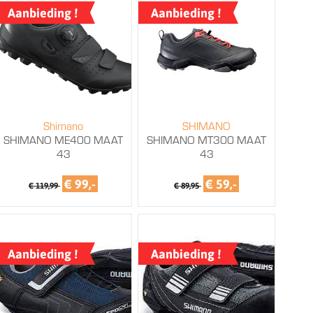
Aanbieding !
Aanbieding !
Shimano
SHIMANO
SHIMANO ME400 MAAT
SHIMANO MT300 MAAT
43
43
€ 99,-
€ 59,-
€ 119,99
€ 89,95
Aanbieding !
Aanbieding !