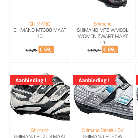
SHIMANO
Shimano
SHIMANO MT300 MAAT
SHIMANO MTB WM83L
46
WOMEN ZWART MAAT
41
€ 59,-
€ 89,-
€ 89,95
€ 139,99
Aanbieding !
Aanbieding !
Shimano
Shimano Benelux BV
SHIMANO R076G MAAT
SHIMANO R085W