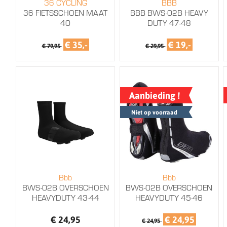
36 CYCLING
BBB
36 FIETSSCHOEN MAAT
BBB BWS-02B HEAVY
40
DUTY 47-48
€ 35,-
€ 19,-
€ 79,95
€ 29,95
Aanbieding !
Niet op voorraad
Bbb
Bbb
BWS-02B OVERSCHOEN
BWS-02B OVERSCHOEN
HEAVYDUTY 43-44
HEAVYDUTY 45-46
€ 24,95
€ 24,95
€ 24,95