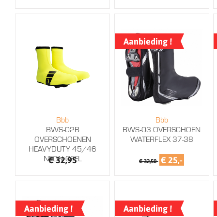
Aanbieding !
Bbb
Bbb
BWS-02B
BWS-03 OVERSCHOEN
OVERSCHOENEN
WATERFLEX 37-38
HEAVYDUTY 45/46
NEON GEEL
€ 32,95
€ 25,-
€ 32,50
Aanbieding !
Aanbieding !