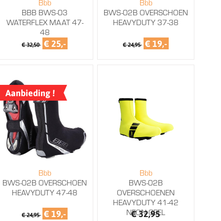
Bbb
Bbb
BBB BWS-03
BWS-02B OVERSCHOEN
WATERFLEX MAAT 47-
HEAVYDUTY 37-38
48
€ 25,-
€ 19,-
€ 32,50
€ 24,95
Aanbieding !
Bbb
Bbb
BWS-02B OVERSCHOEN
BWS-02B
HEAVYDUTY 47-48
OVERSCHOENEN
HEAVYDUTY 41-42
NEON GEEL
€ 19,-
€ 32,95
€ 24,95