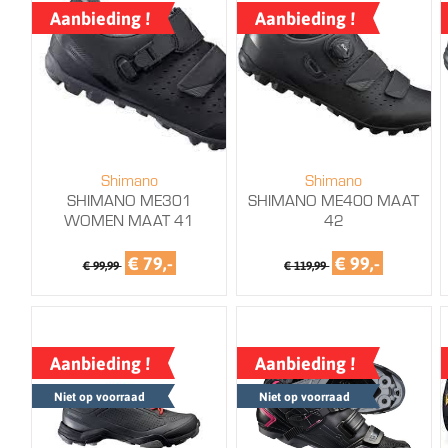
Aanbieding !
Aanbieding !
Shimano
Shimano
SHIMANO ME301
SHIMANO ME400 MAAT
WOMEN MAAT 41
42
€ 79,-
€ 99,-
€ 99,99
€ 119,99
Aanbieding !
Aanbieding !
Niet op voorraad
Niet op voorraad