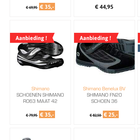
€ 35,-
€ 44,95
€ 69,95
Aanbieding !
Aanbieding !
Shimano
Shimano Benelux BV
SCHOENEN SHIMANO
SHIMANO FN20
R063 MAAT 42
SCHOEN 36
€ 35,-
€ 25,-
€ 79,95
€ 82,50