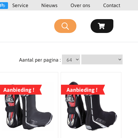
Service
Nieuws
Over ons
Contact
Aantal per pagina :
Aanbieding !
Aanbieding !