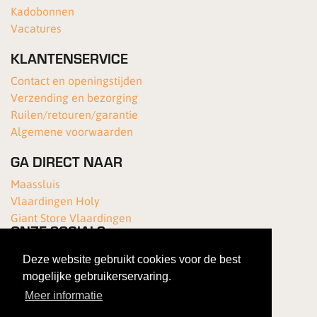
Kadobonnen
Vacatures
KLANTENSERVICE
Contact en openingstijden
Verzending en bezorging
Ruilen/retouren/garantie
Algemene voorwaarden
GA DIRECT NAAR
Maassluis
Vlaardingen Holy
Giant Store Vlaardingen
ONZE SOCIALS
Deze website gebruikt cookies voor de best
mogelijke gebruikerservaring.
Meer informatie