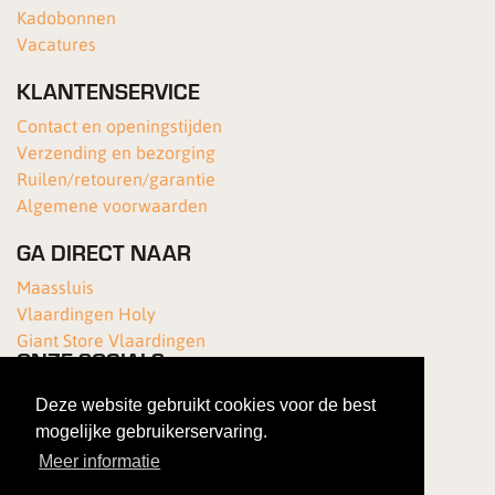
Kadobonnen
Vacatures
KLANTENSERVICE
Contact en openingstijden
Verzending en bezorging
Ruilen/retouren/garantie
Algemene voorwaarden
GA DIRECT NAAR
Maassluis
Vlaardingen Holy
Giant Store Vlaardingen
ONZE SOCIALS
Deze website gebruikt cookies voor de best
mogelijke gebruikerservaring.
Meer informatie