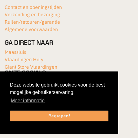
Contact en openingstijden
Verzending en bezorging
Ruilen/retouren/garantie
Algemene voorwaarden
GA DIRECT NAAR
Maassluis
Vlaardingen Holy
Giant Store Vlaardingen
ONZE SOCIALS
Deze website gebruikt cookies voor de best
mogelijke gebruikerservaring.
Meer informatie
Begrepen!
Copyright 2026 Van Kortenhof Fietsen
|
Gebruiksovereenkomst
|
Privacybeleid