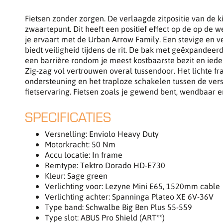
Fietsen zonder zorgen. De verlaagde zitpositie van de k
zwaartepunt. Dit heeft een positief effect op de op de 
je ervaart met de Urban Arrow Family. Een stevige en v
biedt veiligheid tijdens de rit. De bak met geëxpandeer
een barrière rondom je meest kostbaarste bezit en ieder
Zig-zag vol vertrouwen overal tussendoor. Het lichte fr
ondersteuning en het traploze schakelen tussen de ver
fietservaring. Fietsen zoals je gewend bent, wendbaar en
SPECIFICATIES
Versnelling: Enviolo Heavy Duty
Motorkracht: 50 Nm
Accu locatie: In frame
Remtype: Tektro Dorado HD-E730
Kleur: Sage green
Verlichting voor: Lezyne Mini E65, 1520mm cable
Verlichting achter: Spanninga Plateo XE 6V-36V
Type band: Schwalbe Big Ben Plus 55-559
Type slot: ABUS Pro Shield (ART**)