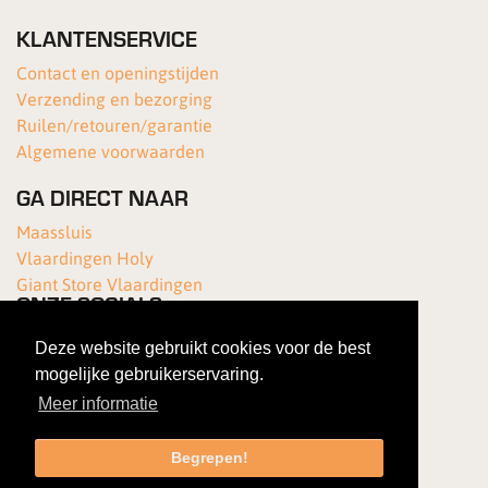
KLANTENSERVICE
Contact en openingstijden
Verzending en bezorging
Ruilen/retouren/garantie
Algemene voorwaarden
GA DIRECT NAAR
Maassluis
Vlaardingen Holy
Giant Store Vlaardingen
ONZE SOCIALS
Deze website gebruikt cookies voor de best
mogelijke gebruikerservaring.
Meer informatie
Begrepen!
Copyright 2026 Van Kortenhof Fietsen
|