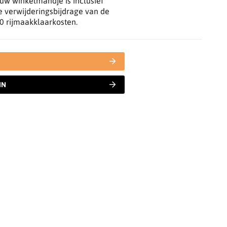
n uw winkelmandje is inclusief
e verwijderingsbijdrage van de
0
rijmaakklaarkosten.
IN