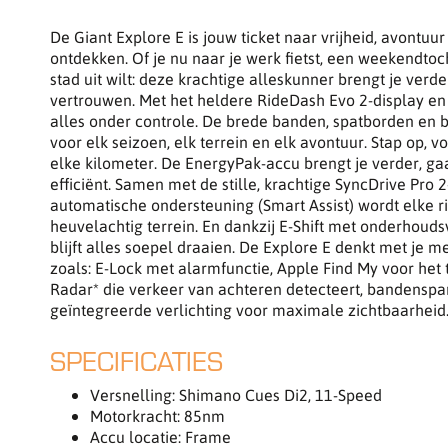
De Giant Explore E is jouw ticket naar vrijheid, avontuu
ontdekken. Of je nu naar je werk fietst, een weekendt
stad uit wilt: deze krachtige alleskunner brengt je verd
vertrouwen. Met het heldere RideDash Evo 2-display en 
alles onder controle. De brede banden, spatborden e
voor elk seizoen, elk terrein en elk avontuur. Stap op, vo
elke kilometer. De EnergyPak-accu brengt je verder, g
efficiënt. Samen met de stille, krachtige SyncDrive Pro
automatische ondersteuning (Smart Assist) wordt elke ri
heuvelachtig terrein. En dankzij E-Shift met onderhouds
blijft alles soepel draaien. De Explore E denkt met je m
zoals: E-Lock met alarmfunctie, Apple Find My voor het t
Radar* die verkeer van achteren detecteert, bandensp
geïntegreerde verlichting voor maximale zichtbaarheid
SPECIFICATIES
Versnelling: Shimano Cues Di2, 11-Speed
Motorkracht: 85nm
Accu locatie: Frame