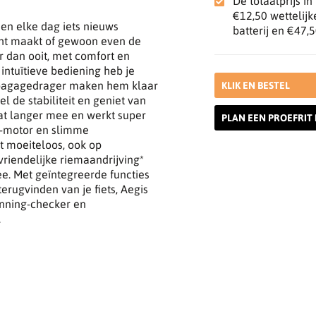
De totaalprijs i
€12,50
wettelijk
r en elke dag iets nieuws
batterij en
€47,5
ocht maakt of gewoon even de
er dan ooit, met comfort en
intuïtieve bediening heb je
n bagagedrager maken hem klaar
KLIK EN BESTEL
el de stabiliteit en geniet van
aat langer mee en werkt super
PLAN EEN PROEFRIT 
 2-motor en slimme
t moeiteloos, ook op
vriendelijke riemaandrijving*
ee. Met geïntegreerde functies
erugvinden van je fiets, Aegis
anning-checker en
.