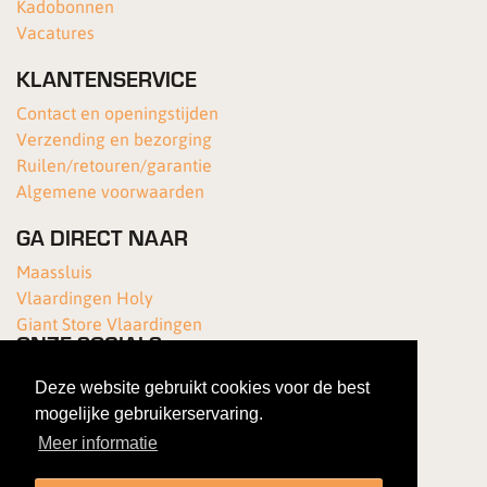
Kadobonnen
Vacatures
KLANTENSERVICE
Contact en openingstijden
Verzending en bezorging
Ruilen/retouren/garantie
Algemene voorwaarden
GA DIRECT NAAR
Maassluis
Vlaardingen Holy
Giant Store Vlaardingen
ONZE SOCIALS
Deze website gebruikt cookies voor de best
mogelijke gebruikerservaring.
Meer informatie