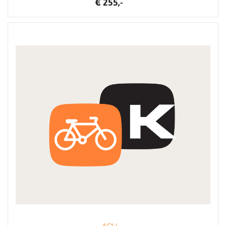
€ 255,-
AGU