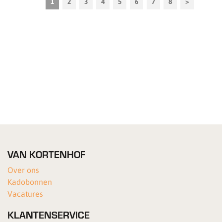
1
2
3
4
5
6
7
8
>
VAN KORTENHOF
Over ons
Kadobonnen
Vacatures
KLANTENSERVICE