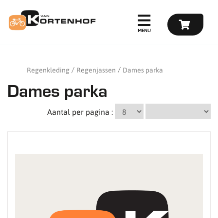
Regenkleding
Regenjassen
Dames parka
Dames parka
Aantal per pagina :