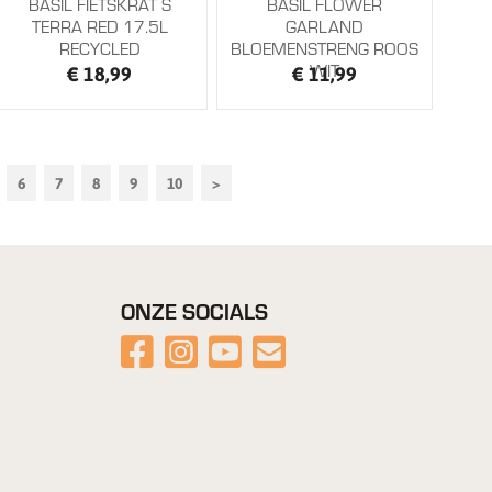
BASIL FIETSKRAT S
BASIL FLOWER
TERRA RED 17.5L
GARLAND
RECYCLED
BLOEMENSTRENG ROOS
WIT
€ 18,99
€ 11,99
6
7
8
9
10
>
ONZE SOCIALS