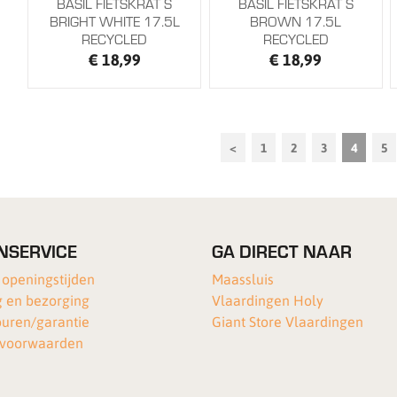
BASIL FIETSKRAT S
BASIL FIETSKRAT S
BRIGHT WHITE 17.5L
BROWN 17.5L
RECYCLED
RECYCLED
€ 18,99
€ 18,99
<
1
2
3
4
5
NSERVICE
GA DIRECT NAAR
 openingstijden
Maassluis
 en bezorging
Vlaardingen Holy
ouren/garantie
Giant Store Vlaardingen
voorwaarden