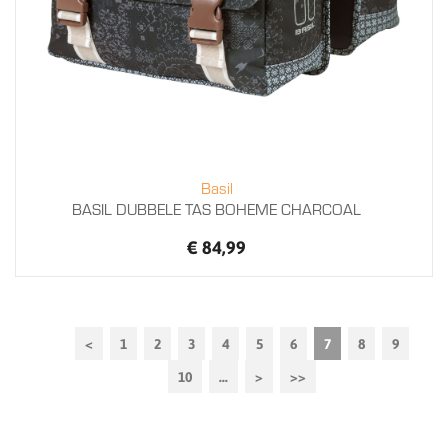
Basil
BASIL DUBBELE TAS BOHEME CHARCOAL
€ 84,99
<
1
2
3
4
5
6
7
8
9
10
...
>
>>