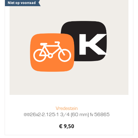
Niet op voorraad
Vredestein
@@26x2-2.125-1 3/4 (60 mm) fv 56865
€ 9,50