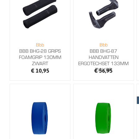
Bbb
Bbb
BBB BHG-28 GRIPS
BBB BHG-87
FOAMGRIP 130MM
HANDVATTEN
ZWART
ERGOTECHSET 133MM
ZW/GR
€ 10,95
€ 56,95