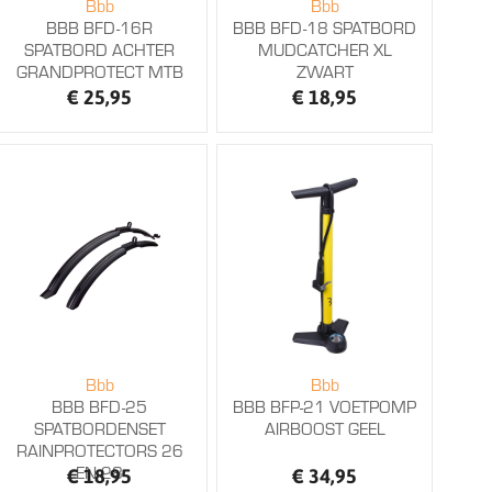
Bbb
Bbb
BBB BFD-16R
BBB BFD-18 SPATBORD
SPATBORD ACHTER
MUDCATCHER XL
GRANDPROTECT MTB
ZWART
€ 25,95
€ 18,95
Bbb
Bbb
BBB BFD-25
BBB BFP-21 VOETPOMP
SPATBORDENSET
AIRBOOST GEEL
RAINPROTECTORS 26
EN 28
€ 18,95
€ 34,95