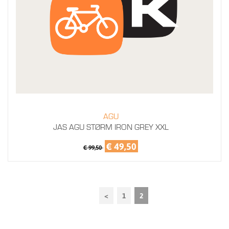
AGU
JAS AGU STØRM IRON GREY XXL
€ 49,50
€ 99,50
<
1
2