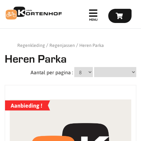
Regenkleding
Regenjassen
Heren Parka
Heren Parka
Aantal per pagina :
Aanbieding !